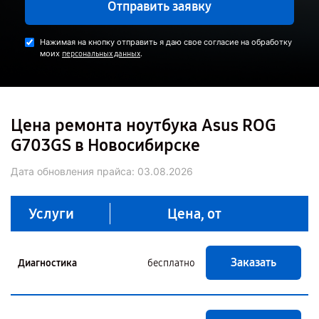
Отправить заявку
Нажимая на кнопку отправить я даю свое согласие на обработку
моих
.
персональных данных
Цена ремонта ноутбука Asus ROG
G703GS в Новосибирске
Дата обновления прайса:
03.08.2026
Услуги
Цена, от
Заказать
Диагностика
бесплатно