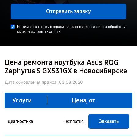
Отправить заявку
Нажимая на кнопку отправить я даю свое согласие на обработку
моих
.
персональных данных
Цена ремонта ноутбука Asus ROG
Zephyrus S GX531GX в Новосибирске
Дата обновления прайса:
03.08.2026
Услуги
Цена, от
Заказать
Диагностика
бесплатно