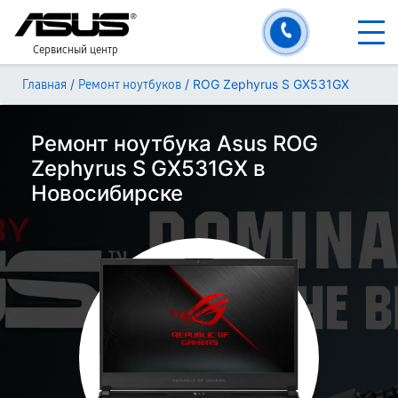
Сервисный центр
/
/
ROG Zephyrus S GX531GX
Главная
Ремонт ноутбуков
Ремонт ноутбука Asus ROG
Zephyrus S GX531GX в
Новосибирске