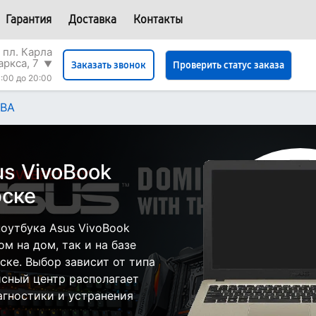
Гарантия
Доставка
Контакты
 пл. Карла
аркса, 7
▼
Проверить статус заказа
Заказать звонок
:00 до 20:00
0BA
s VivoBook
рске
оутбука Asus VivoBook
м на дом, так и на базе
ске. Выбор зависит от типа
исный центр располагает
гностики и устранения