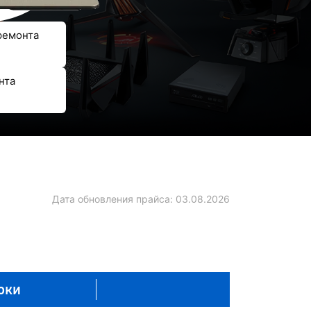
ремонта
нта
Дата обновления прайса:
03.08.2026
оки