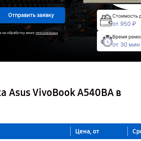
Отправить заявку
Стоимость 
от 950 ₽
е на обработку моих
персональных
Время ремо
от 30 мин
а Asus VivoBook A540BA в
Цена, от
Ср