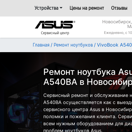
Устройства
Цены на ремонт
Отзывы
Новосибирск,
М
Ежедневно, с 10
Сервисный центр
/
/
VivoBook A54
Главная
Ремонт ноутбуков
Ремонт ноутбука Asu
A540BA в Новосиби
Сервисный ремонт и обслуживание н
A540BA осуществляется как с выездо
сервисного центра Asus в Новосибир
поломки и пожелания клиента. Серв
всем нужным оборудованием для диа
проблем ноутбуков Asus.