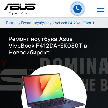
Сервисный центр
/
/
VivoBook F412DA-EK080T
Главная
Ремонт ноутбуков
Ремонт ноутбука Asus
VivoBook F412DA-EK080T в
Новосибирске