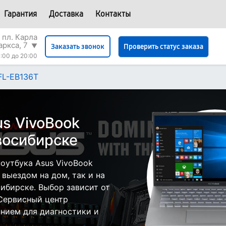
Гарантия
Доставка
Контакты
 пл. Карла
аркса, 7
▼
Проверить статус заказа
Заказать звонок
:00 до 20:00
FL-EB136T
s VivoBook
восибирске
оутбука Asus VivoBook
 выездом на дом, так и на
сибирске. Выбор зависит от
 Сервисный центр
нием для диагностики и