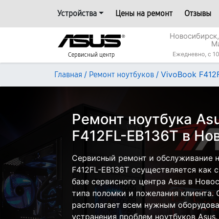
Устройства
Цены на ремонт
Отзывы
Новосибирск,
М
Ежедневно, с 10
Сервисный центр
/
/
VivoBook F412
Главная
Ремонт ноутбуков
Ремонт ноутбука Asu
F412FL-EB136T в Но
Сервисный ремонт и обслуживание н
F412FL-EB136T осуществляется как с
базе сервисного центра Asus в Ново
типа поломки и пожелания клиента.
располагает всем нужным оборудова
устранения проблем ноутбуков Asus.