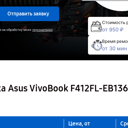
Отправить заявку
Стоимость 
от 950 ₽
е на обработку моих
персональных
Время ремо
от 30 мин
а Asus VivoBook F412FL-EB136
Цена, от
Ср