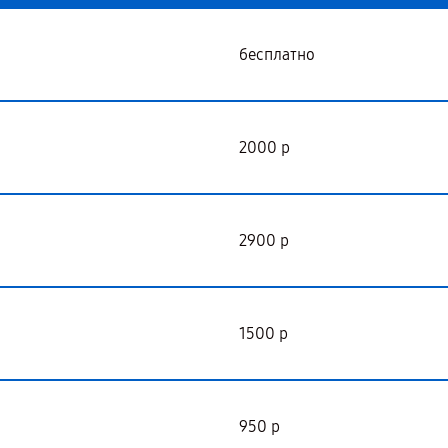
бесплатно
2000 р
2900 р
1500 р
950 р