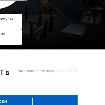
ремонта
нта
T в
Дата обновления прайса:
03.08.2026
оки