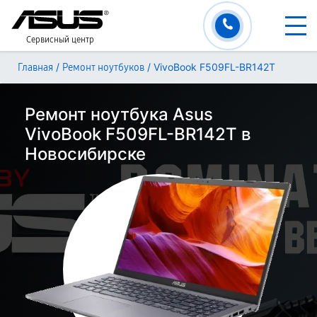
Сервисный центр
/
/
VivoBook F509FL-BR142T
Главная
Ремонт ноутбуков
Ремонт ноутбука Asus
VivoBook F509FL-BR142T в
Новосибирске