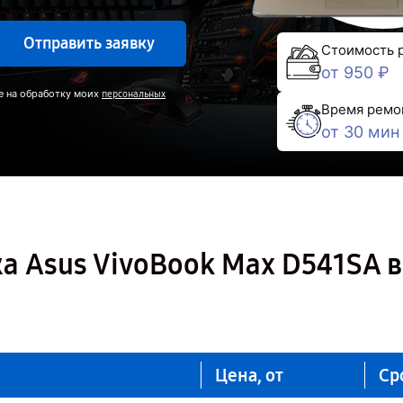
Отправить заявку
Стоимость 
от 950 ₽
е на обработку моих
персональных
Время ремо
от 30 мин
а Asus VivoBook Max D541SA в
Цена, от
Ср