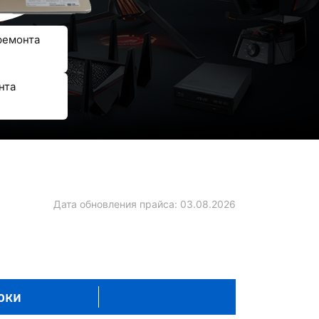
ремонта
нта
Дата обновления прайса:
03.08.2026
оки