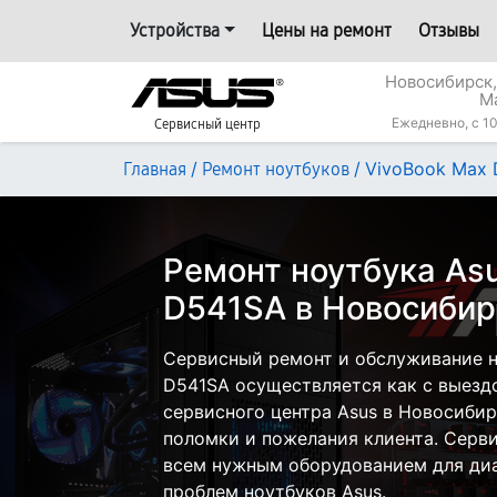
Устройства
Цены на ремонт
Отзывы
Новосибирск,
М
Ежедневно, с 10
Сервисный центр
/
/
VivoBook Max
Главная
Ремонт ноутбуков
Ремонт ноутбука As
D541SA в Новосибир
Сервисный ремонт и обслуживание н
D541SA осуществляется как с выездо
сервисного центра Asus в Новосибир
поломки и пожелания клиента. Серв
всем нужным оборудованием для диа
проблем ноутбуков Asus.