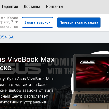
Гарантия
Доставка
Контакты
 пл. Карла
аркса, 7
▼
Проверить статус заказа
Заказать звонок
:00 до 20:00
 D541SA
us VivoBook Max
ске
оутбука Asus VivoBook Max
м на дом, так и на базе
ске. Выбор зависит от типа
исный центр располагает
гностики и устранения