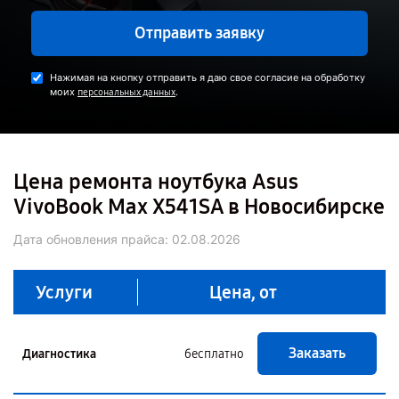
Отправить заявку
Нажимая на кнопку отправить я даю свое согласие на обработку
моих
.
персональных данных
Цена ремонта ноутбука Asus
VivoBook Max X541SA в Новосибирске
Дата обновления прайса:
02.08.2026
Услуги
Цена, от
Заказать
Диагностика
бесплатно