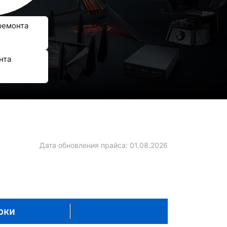
ремонта
нта
Дата обновления прайса:
01.08.2026
оки