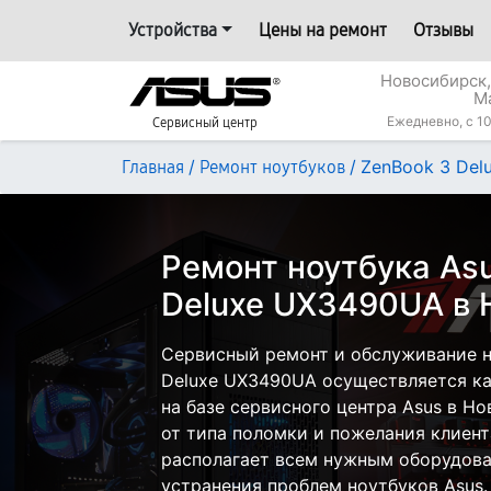
Устройства
Цены на ремонт
Отзывы
Новосибирск,
М
Ежедневно, с 10
Сервисный центр
/
/
ZenBook 3 De
Главная
Ремонт ноутбуков
Ремонт ноутбука As
Deluxe UX3490UA в 
Сервисный ремонт и обслуживание н
Deluxe UX3490UA осуществляется как
на базе сервисного центра Asus в Н
от типа поломки и пожелания клиент
располагает всем нужным оборудова
устранения проблем ноутбуков Asus.