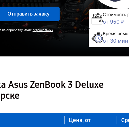
Отправить заявку
Стоимость 
от 950 ₽
е на обработку моих
персональных
Время ремо
от 30 мин
а Asus ZenBook 3 Deluxe
рске
Цена, от
Ср