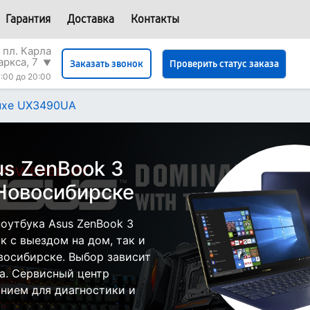
Гарантия
Доставка
Контакты
 пл. Карла
аркса, 7
▼
Проверить статус заказа
Заказать звонок
:00 до 20:00
luxe UX3490UA
us ZenBook 3
Новосибирске
оутбука Asus ZenBook 3
 с выездом на дом, так и
овосибирске. Выбор зависит
а. Сервисный центр
нием для диагностики и