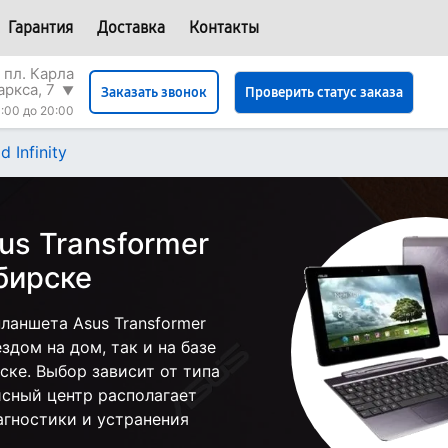
Гарантия
Доставка
Контакты
 пл. Карла
аркса, 7
▼
Проверить статус заказа
Заказать звонок
:00 до 20:00
 Infinity
us Transformer
ибирске
ланшета Asus Transformer
ездом на дом, так и на базе
ске. Выбор зависит от типа
исный центр располагает
гностики и устранения