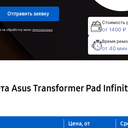
Отправить заявку
Стоимость 
от 1400 ₽
е на обработку моих
персональных
Время ремо
от 40 мин
 Asus Transformer Pad Infinit
Цена, от
Ср