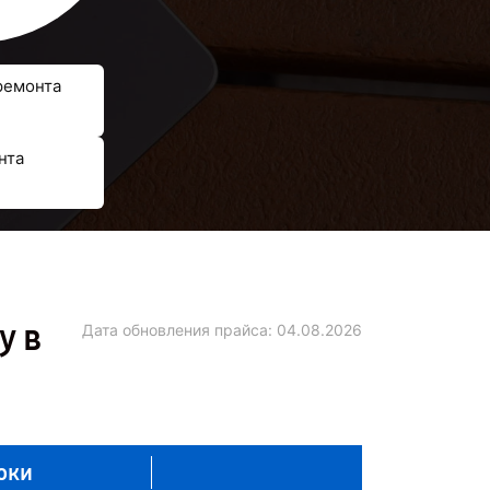
ремонта
нта
y в
Дата обновления прайса:
04.08.2026
оки