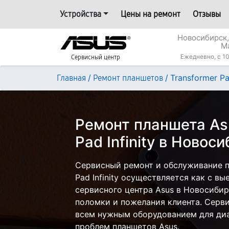
Устройства
Цены на ремонт
Отзывы
Новосибирск,
М
Ежедневно, с 10
Сервисный центр
/
/
Transformer Pad
Главная
Ремонт планшетов
Ремонт планшета As
Pad Infinity в Новос
Сервисный ремонт и обслуживание п
Pad Infinity осуществляется как с вы
сервисного центра Asus в Новосибир
поломки и пожелания клиента. Серв
всем нужным оборудованием для диа
проблем планшетов Asus.