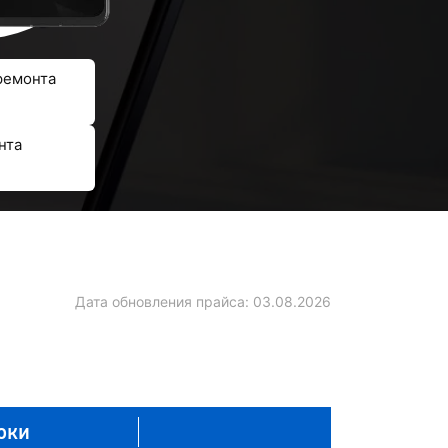
ремонта
нта
Дата обновления прайса:
03.08.2026
оки