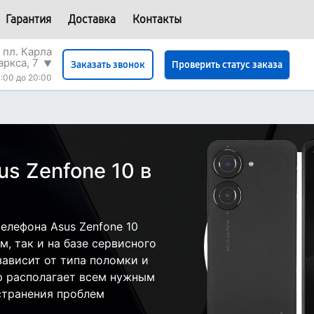
Гарантия
Доставка
Контакты
 пл. Карла
аркса, 7
▼
Проверить статус заказа
Заказать звонок
:00 до 20:00
s Zenfone 10 в
елефона Asus Zenfone 10
, так и на базе сервисного
зависит от типа поломки и
р располагает всем нужным
странения проблем