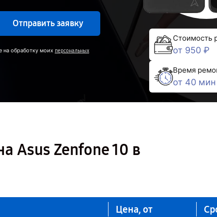
Отправить заявку
Стоимость 
от 950 ₽
е на обработку моих
персональных
Время ремо
от 40 мин
а Asus Zenfone 10 в
Цена, от
Ср