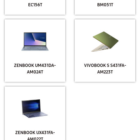
EC156T
BM051T
ZENBOOK UM431DA-
VIVOBOOK S S431FA-
AM024T
AM223T
ZENBOOK UX431FA-
AM022T