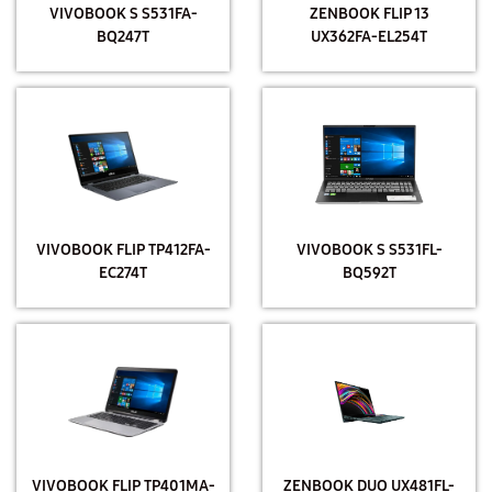
VIVOBOOK S S531FA-
ZENBOOK FLIP 13
BQ247T
UX362FA-EL254T
VIVOBOOK FLIP TP412FA-
VIVOBOOK S S531FL-
EC274T
BQ592T
VIVOBOOK FLIP TP401MA-
ZENBOOK DUO UX481FL-