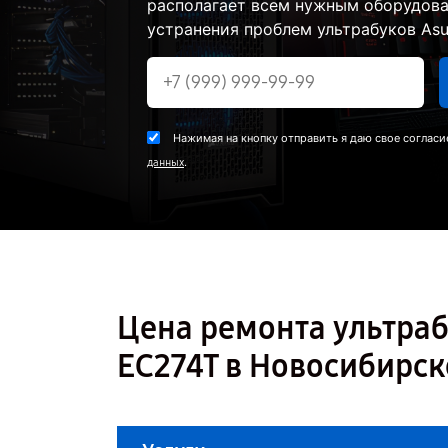
располагает всем нужным оборудова
устранения проблем ультрабуков Asu
Нажимая на кнопку отправить я даю свое согласи
.
данных
Цена ремонта ультраб
EC274T в Новосибирск