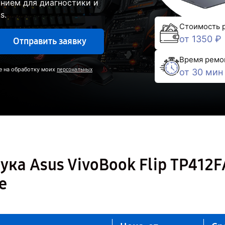
нием для диагностики и
s.
Стоимость 
от 1350 ₽
Отправить заявку
Время ремо
е на обработку моих
персональных
от 30 мин
ука Asus VivoBook Flip TP412F
е