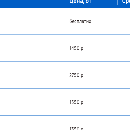
Цена, от
Ср
бесплатно
1450 р
2750 р
1550 р
1350 р