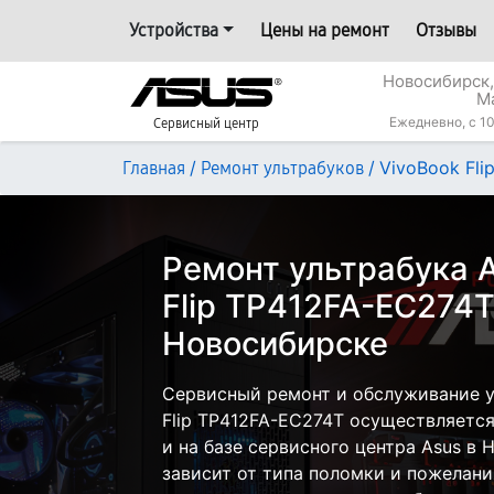
Устройства
Цены на ремонт
Отзывы
Новосибирск,
М
Ежедневно, с 10
Сервисный центр
/
/
VivoBook Fl
Главная
Ремонт ультрабуков
Ремонт ультрабука A
Flip TP412FA-EC274T
Новосибирске
Сервисный ремонт и обслуживание у
Flip TP412FA-EC274T осуществляется
и на базе сервисного центра Asus в
зависит от типа поломки и пожелани