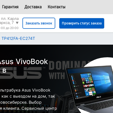
Гарантия
Доставка
Контакты
 пл. Карла
аркса, 7
▼
Проверить статус заказа
Заказать звонок
:00 до 20:00
ip TP412FA-EC274T
sus VivoBook
 в
льтрабука Asus VivoBook
 как с выездом на дом, так
 Новосибирске. Выбор
я клиента. Сервисный центр